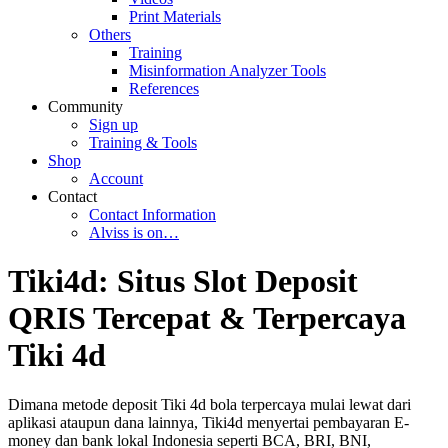
Print Materials
Others
Training
Misinformation Analyzer Tools
References
Community
Sign up
Training & Tools
Shop
Account
Contact
Contact Information
Alviss is on…
Tiki4d: Situs Slot Deposit
QRIS Tercepat & Terpercaya
Tiki 4d
Dimana metode deposit Tiki 4d bola terpercaya mulai lewat dari
aplikasi ataupun dana lainnya, Tiki4d menyertai pembayaran E-
money dan bank lokal Indonesia seperti BCA, BRI, BNI,