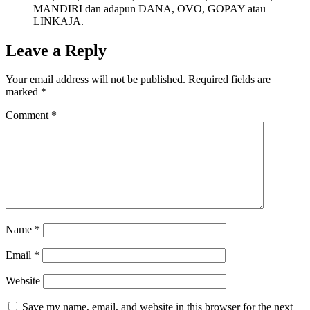
MANDIRI dan adapun DANA, OVO, GOPAY atau
LINKAJA.
Leave a Reply
Your email address will not be published.
Required fields are
marked
*
Comment
*
Name
*
Email
*
Website
Save my name, email, and website in this browser for the next