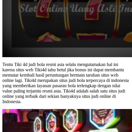
Tentu Tiki 4d judi bola resmi asia selalu mengutamakan hal ini
karena situs web Tiki4d tahu betul jika bonus ini dapat membantu
memutar kembali hasil peruntungan bermain taruhan situs web
online lagi. Tiki4d merupakan situs judi bola terpercaya di indonesia
yang memberikan layanan pasaran bola terlengkap dengan nilai
value paling terjamin resmi asia. Tiki4d adalah salah satu situs judi
online yang terbaik dari sekian banyaknya situs judi online di
Indonesia.