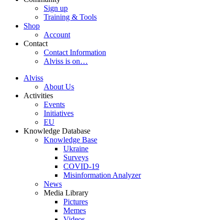
Sign up
Training & Tools
Shop
Account
Contact
Contact Information
Alviss is on…
Alviss
About Us
Activities
Events
Initiatives
EU
Knowledge Database
Knowledge Base
Ukraine
Surveys
COVID-19
Misinformation Analyzer
News
Media Library
Pictures
Memes
Videos