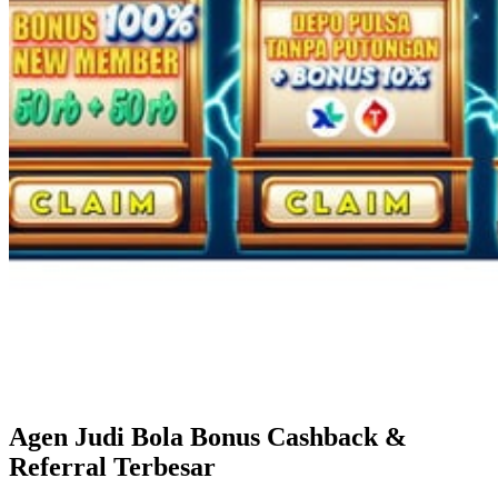
Agen Judi Bola Bonus Cashback &
Referral Terbesar