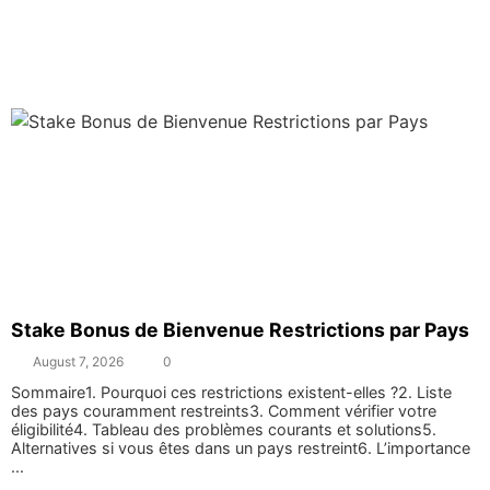
Stake Bonus de Bienvenue Restrictions par Pays
M
August 7, 2026
0
Sommaire1. Pourquoi ces restrictions existent-elles ?2. Liste
C
des pays couramment restreints3. Comment vérifier votre
M
éligibilité4. Tableau des problèmes courants et solutions5.
n
Alternatives si vous êtes dans un pays restreint6. L’importance
...