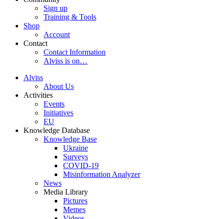
Sign up
Training & Tools
Shop
Account
Contact
Contact Information
Alviss is on…
Alviss
About Us
Activities
Events
Initiatives
EU
Knowledge Database
Knowledge Base
Ukraine
Surveys
COVID-19
Misinformation Analyzer
News
Media Library
Pictures
Memes
Videos