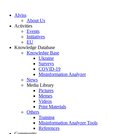
S
k
Alviss
i
About Us
p
Activities
t
Events
o
Initiatives
c
EU
o
Knowledge Database
n
Knowledge Base
t
Ukraine
e
Surveys
n
COVID-19
t
Misinformation Analyzer
News
Media Library
Pictures
Memes
Videos
Print Materials
Others
Training
Misinformation Analyzer Tools
References
Community