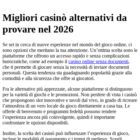
Migliori casinò alternativi da
provare nel 2026
Se sei in cerca di nuove esperienze nel mondo del gioco online, ci
sono opzioni che meritano la tua attenzione. Un’ottima scelta sono le
piattaforme che offrono un accesso rapido e senza complicazioni
burocratiche, come ad esempio il
casino online senza documenti
,
che ti permette di giocare senza la necessità di inviare documenti
personali. Questa tendenza sta guadagnando popolarità grazie alla
comodità e alla sicurezza che offre ai giocatori.
Fra le alternative più apprezzate, alcune piattaforme si distinguono
per la varietà di giochi e le promozioni. Non perdere di vista i casinò
che propongono slot innovative e tavoli dal vivo, in grado di ricreare
l’atmosfera di un vero locale da gioco direttamente a casa tua. Le
offerte di benvenuto e programmi fedeltà possono rendere
l’esperienza ancora più coinvolgente, quindi è importante
confrontare le opzioni disponibili.
Inoltre, la scelta del casinò può influenzare l’esperienza di gioco,
incluse le modalità di pagamento e i tempi di prelievo. Scegli