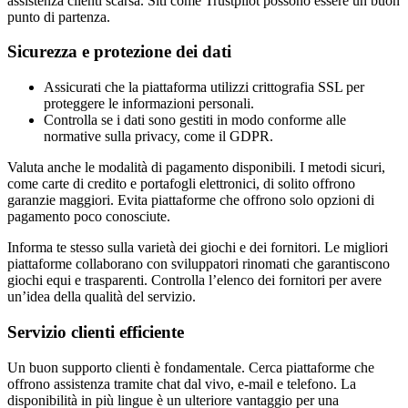
assistenza clienti scarsa. Siti come Trustpilot possono essere un buon
punto di partenza.
Sicurezza e protezione dei dati
Assicurati che la piattaforma utilizzi crittografia SSL per
proteggere le informazioni personali.
Controlla se i dati sono gestiti in modo conforme alle
normative sulla privacy, come il GDPR.
Valuta anche le modalità di pagamento disponibili. I metodi sicuri,
come carte di credito e portafogli elettronici, di solito offrono
garanzie maggiori. Evita piattaforme che offrono solo opzioni di
pagamento poco conosciute.
Informa te stesso sulla varietà dei giochi e dei fornitori. Le migliori
piattaforme collaborano con sviluppatori rinomati che garantiscono
giochi equi e trasparenti. Controlla l’elenco dei fornitori per avere
un’idea della qualità del servizio.
Servizio clienti efficiente
Un buon supporto clienti è fondamentale. Cerca piattaforme che
offrono assistenza tramite chat dal vivo, e-mail e telefono. La
disponibilità in più lingue è un ulteriore vantaggio per una