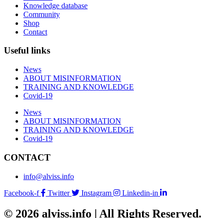
Knowledge database
Community
Shop
Contact
Useful links
News
ABOUT MISINFORMATION
TRAINING AND KNOWLEDGE
Covid-19
News
ABOUT MISINFORMATION
TRAINING AND KNOWLEDGE
Covid-19
CONTACT
info@alviss.info
Facebook-f
Twitter
Instagram
Linkedin-in
© 2026 alviss.info | All Rights Reserved.