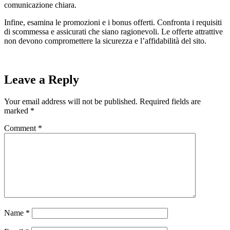
comunicazione chiara.
Infine, esamina le promozioni e i bonus offerti. Confronta i requisiti
di scommessa e assicurati che siano ragionevoli. Le offerte attrattive
non devono compromettere la sicurezza e l’affidabilità del sito.
Leave a Reply
Your email address will not be published.
Required fields are
marked
*
Comment
*
Name
*