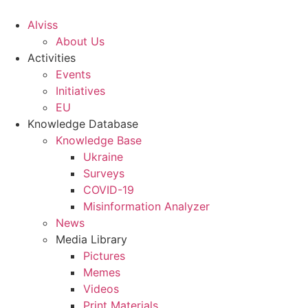
S
k
Alviss
i
About Us
p
Activities
t
Events
o
Initiatives
c
EU
o
Knowledge Database
n
Knowledge Base
t
Ukraine
e
Surveys
n
COVID-19
t
Misinformation Analyzer
News
Media Library
Pictures
Memes
Videos
Print Materials