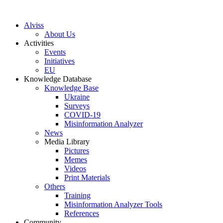
S
k
Alviss
i
About Us
p
Activities
t
Events
o
Initiatives
c
EU
o
Knowledge Database
n
Knowledge Base
t
Ukraine
e
Surveys
n
COVID-19
t
Misinformation Analyzer
News
Media Library
Pictures
Memes
Videos
Print Materials
Others
Training
Misinformation Analyzer Tools
References
Community