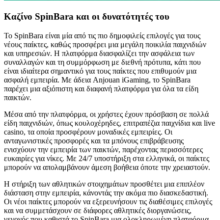
Καζίνο SpinBara και οι δυνατότητές του
Το SpinBara είναι μία από τις πιο δημοφιλείς επιλογές για τους
νέους παίκτες, καθώς προσφέρει μια μεγάλη ποικιλία παιχνιδιών
και υπηρεσιών. Η πλατφόρμα διασφαλίζει την ασφάλεια των
συναλλαγών και τη συμμόρφωση με διεθνή πρότυπα, κάτι που
είναι ιδιαίτερα σημαντικό για τους παίκτες που επιθυμούν μια
ασφαλή εμπειρία. Με άδεια Anjouan iGaming, το SpinBara
παρέχει μια αξιόπιστη και διαφανή πλατφόρμα για όλα τα είδη
παικτών.
Μέσα από την πλατφόρμα, οι χρήστες έχουν πρόσβαση σε πολλά
είδη παιχνιδιών, όπως κουλοχέρηδες, επιτραπέζια παιχνίδια και live
casino, τα οποία προσφέρουν μοναδικές εμπειρίες. Οι
ανταγωνιστικές προσφορές και τα μπόνους επιβράβευσης
ενισχύουν την εμπειρία των παικτών, παρέχοντας περισσότερες
ευκαιρίες για νίκες. Με 24/7 υποστήριξη στα ελληνικά, οι παίκτες
μπορούν να απολαμβάνουν άμεση βοήθεια όποτε την χρειαστούν.
Η στήριξη των αθλητικών στοιχημάτων προσθέτει μια επιπλέον
διάσταση στην εμπειρία, κάνοντάς την ακόμα πιο διασκεδαστική.
Οι νέοι παίκτες μπορούν να εξερευνήσουν τις διαθέσιμες επιλογές
και να συμμετάσχουν σε διάφορες αθλητικές διοργανώσεις,
γεγονός που καθιστά το SpinBara μια ολοκληρωμένη πλατφόρμα