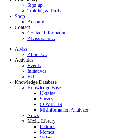
Sign up
Training & Tools
Shop
Account
Contact
Contact Information
Alviss is on…
Alviss
About Us
Activities
Events
Initiatives
EU
Knowledge Database
Knowledge Base
Ukraine
Surveys
COVID-19
Misinformation Analyzer
News
Media Library
Pictures
Memes
Videos