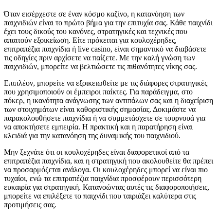
Όταν εισέρχεστε σε έναν κόσμο καζίνο, η κατανόηση των
παιχνιδιών είναι το πρώτο βήμα για την επιτυχία σας. Κάθε παιχνίδι
έχει τους δικούς του κανόνες, στρατηγικές και τεχνικές που
απαιτούν εξοικείωση. Είτε πρόκειται για κουλοχέρηδες,
επιτραπέζια παιχνίδια ή live casino, είναι σημαντικό να διαβάσετε
τις οδηγίες πριν αρχίσετε να παίζετε. Με την καλή γνώση των
παιχνιδιών, μπορείτε να βελτιώσετε τις πιθανότητες νίκης σας.
Επιπλέον, μπορείτε να εξοικειωθείτε με τις διάφορες στρατηγικές
που χρησιμοποιούν οι έμπειροι παίκτες. Για παράδειγμα, στο
πόκερ, η ικανότητα ανάγνωσης των αντιπάλων σας και η διαχείριση
των στοιχημάτων είναι καθοριστικής σημασίας. Δοκιμάστε να
παρακολουθήσετε παιχνίδια ή να συμμετάσχετε σε τουρνουά για
να αποκτήσετε εμπειρία. Η πρακτική και η παρατήρηση είναι
κλειδιά για την κατανόηση της δυναμικής του παιχνιδιού.
Μην ξεχνάτε ότι οι κουλοχέρηδες είναι διαφορετικοί από τα
επιτραπέζια παιχνίδια, και η στρατηγική που ακολουθείτε θα πρέπει
να προσαρμόζεται ανάλογα. Οι κουλοχέρηδες μπορεί να είναι πιο
τυχαίοι, ενώ τα επιτραπέζια παιχνίδια προσφέρουν περισσότερη
ευκαιρία για στρατηγική. Κατανοώντας αυτές τις διαφοροποιήσεις,
μπορείτε να επιλέξετε το παιχνίδι που ταιριάζει καλύτερα στις
προτιμήσεις σας.