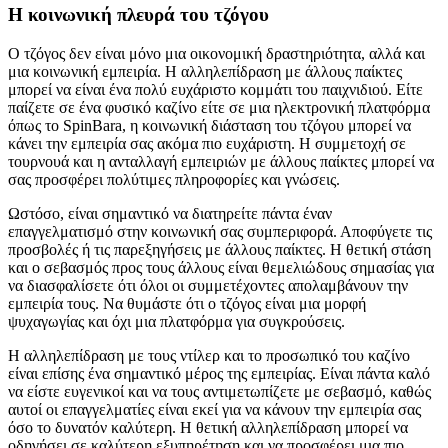
Η κοινωνική πλευρά του τζόγου
Ο τζόγος δεν είναι μόνο μια οικονομική δραστηριότητα, αλλά και
μια κοινωνική εμπειρία. Η αλληλεπίδραση με άλλους παίκτες
μπορεί να είναι ένα πολύ ευχάριστο κομμάτι του παιχνιδιού. Είτε
παίζετε σε ένα φυσικό καζίνο είτε σε μια ηλεκτρονική πλατφόρμα
όπως το SpinBara, η κοινωνική διάσταση του τζόγου μπορεί να
κάνει την εμπειρία σας ακόμα πιο ευχάριστη. Η συμμετοχή σε
τουρνουά και η ανταλλαγή εμπειριών με άλλους παίκτες μπορεί να
σας προσφέρει πολύτιμες πληροφορίες και γνώσεις.
Ωστόσο, είναι σημαντικό να διατηρείτε πάντα έναν
επαγγελματισμό στην κοινωνική σας συμπεριφορά. Αποφύγετε τις
προσβολές ή τις παρεξηγήσεις με άλλους παίκτες. Η θετική στάση
και ο σεβασμός προς τους άλλους είναι θεμελιώδους σημασίας για
να διασφαλίσετε ότι όλοι οι συμμετέχοντες απολαμβάνουν την
εμπειρία τους. Να θυμάστε ότι ο τζόγος είναι μια μορφή
ψυχαγωγίας και όχι μια πλατφόρμα για συγκρούσεις.
Η αλληλεπίδραση με τους ντίλερ και το προσωπικό του καζίνο
είναι επίσης ένα σημαντικό μέρος της εμπειρίας. Είναι πάντα καλό
να είστε ευγενικοί και να τους αντιμετωπίζετε με σεβασμό, καθώς
αυτοί οι επαγγελματίες είναι εκεί για να κάνουν την εμπειρία σας
όσο το δυνατόν καλύτερη. Η θετική αλληλεπίδραση μπορεί να
οδηγήσει σε καλύτερη εξυπηρέτηση και να προσφέρει μια πιο