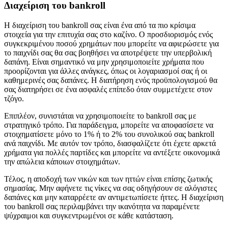
Διαχείριση του bankroll
Η διαχείριση του bankroll σας είναι ένα από τα πιο κρίσιμα
στοιχεία για την επιτυχία σας στο καζίνο. Ο προσδιορισμός ενός
συγκεκριμένου ποσού χρημάτων που μπορείτε να αφιερώσετε για
το παιχνίδι σας θα σας βοηθήσει να αποτρέψετε την υπερβολική
δαπάνη. Είναι σημαντικό να μην χρησιμοποιείτε χρήματα που
προορίζονται για άλλες ανάγκες, όπως οι λογαριασμοί σας ή οι
καθημερινές σας δαπάνες. Η διατήρηση ενός προϋπολογισμού θα
σας διατηρήσει σε ένα ασφαλές επίπεδο όταν συμμετέχετε στον
τζόγο.
Επιπλέον, συνιστάται να χρησιμοποιείτε το bankroll σας με
στρατηγικό τρόπο. Για παράδειγμα, μπορείτε να αποφασίσετε να
στοιχηματίσετε μόνο το 1% ή το 2% του συνολικού σας bankroll
ανά παιχνίδι. Με αυτόν τον τρόπο, διασφαλίζετε ότι έχετε αρκετά
χρήματα για πολλές παρτίδες και μπορείτε να αντέξετε οικονομικά
την απώλεια κάποιων στοιχημάτων.
Τέλος, η αποδοχή των νικών και των ηττών είναι επίσης ζωτικής
σημασίας. Μην αφήνετε τις νίκες να σας οδηγήσουν σε αλόγιστες
δαπάνες και μην καταρρέετε αν αντιμετωπίσετε ήττες. Η διαχείριση
του bankroll σας περιλαμβάνει την ικανότητα να παραμένετε
ψύχραιμοι και συγκεντρωμένοι σε κάθε κατάσταση.