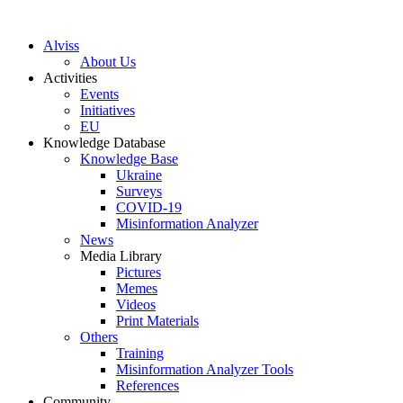
S
k
Alviss
i
About Us
p
Activities
t
Events
o
Initiatives
c
EU
o
Knowledge Database
n
Knowledge Base
t
Ukraine
e
Surveys
n
COVID-19
t
Misinformation Analyzer
News
Media Library
Pictures
Memes
Videos
Print Materials
Others
Training
Misinformation Analyzer Tools
References
Community