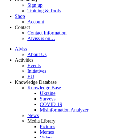
Sign up
Training & Tools
Shop
Account
Contact
Contact Information
Alviss is on…
Alviss
About Us
Activities
Events
Initiatives
EU
Knowledge Database
Knowledge Base
Ukraine
Surveys
COVID-19
Misinformation Analyzer
News
Media Library
Pictures
Memes
Videos