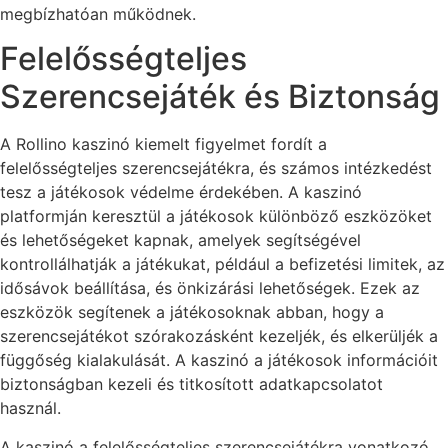
megbízhatóan működnek.
Felelősségteljes
Szerencsejáték és Biztonság
A Rollino kaszinó kiemelt figyelmet fordít a
felelősségteljes szerencsejátékra, és számos intézkedést
tesz a játékosok védelme érdekében. A kaszinó
platformján keresztül a játékosok különböző eszközöket
és lehetőségeket kapnak, amelyek segítségével
kontrollálhatják a játékukat, például a befizetési limitek, az
idősávok beállítása, és önkizárási lehetőségek. Ezek az
eszközök segítenek a játékosoknak abban, hogy a
szerencsejátékot szórakozásként kezeljék, és elkerüljék a
függőség kialakulását. A kaszinó a játékosok információit
biztonságban kezeli és titkosított adatkapcsolatot
használ.
A kaszinó a felelősségteljes szerencsejátékra vonatkozó