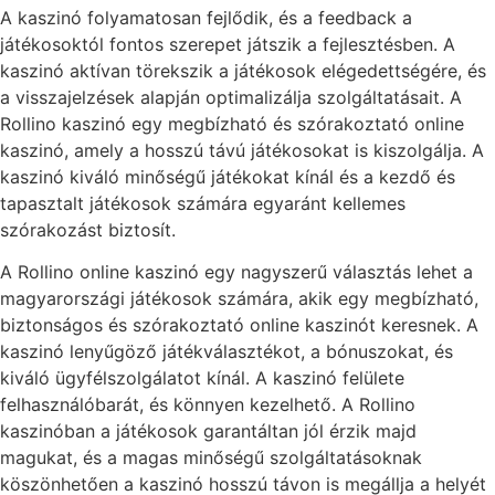
A kaszinó folyamatosan fejlődik, és a feedback a
játékosoktól fontos szerepet játszik a fejlesztésben. A
kaszinó aktívan törekszik a játékosok elégedettségére, és
a visszajelzések alapján optimalizálja szolgáltatásait. A
Rollino kaszinó egy megbízható és szórakoztató online
kaszinó, amely a hosszú távú játékosokat is kiszolgálja. A
kaszinó kiváló minőségű játékokat kínál és a kezdő és
tapasztalt játékosok számára egyaránt kellemes
szórakozást biztosít.
A Rollino online kaszinó egy nagyszerű választás lehet a
magyarországi játékosok számára, akik egy megbízható,
biztonságos és szórakoztató online kaszinót keresnek. A
kaszinó lenyűgöző játékválasztékot, a bónuszokat, és
kiváló ügyfélszolgálatot kínál. A kaszinó felülete
felhasználóbarát, és könnyen kezelhető. A Rollino
kaszinóban a játékosok garantáltan jól érzik majd
magukat, és a magas minőségű szolgáltatásoknak
köszönhetően a kaszinó hosszú távon is megállja a helyét