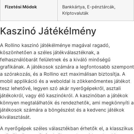
Fizetési Módok
Bankkártya, E-pénztárcák,
Kriptovaluták
Kaszinó Játékélmény
A Rollino kaszinó játékélménye magával ragadó,
köszönhetően a széles játékválasztéknak, a
felhasználóbarát felületnek és a kiváló minőségű
grafikának. A játékosok számára a legfontosabb szempont
a szórakozás, és a Rollino ezt maximálisan biztosítja. A
mobil applikáció és a weboldal is zökkenőmentes játékot
tesz lehetővé, legyen szó akár nyerőgépekről, asztali
játékokról, vagy élő kaszinókról. A kaszinóban a játékok
könnyen megtalálhatók és rendezhetők, ami megkönnyíti a
játékosok számára a böngészést és a kedvenc játékok
kiválasztását.
A nyerőgépek széles választékban érhetők el, a klasszikus