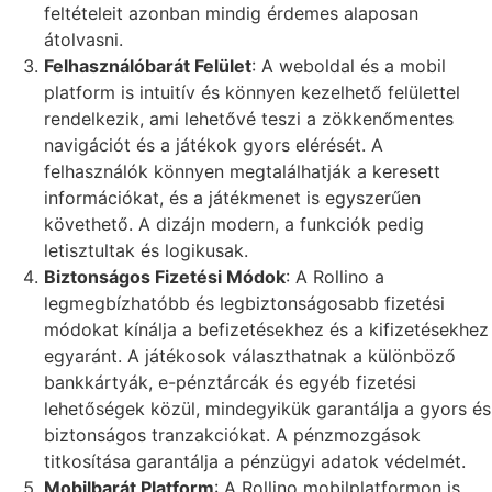
feltételeit azonban mindig érdemes alaposan
átolvasni.
Felhasználóbarát Felület
: A weboldal és a mobil
platform is intuitív és könnyen kezelhető felülettel
rendelkezik, ami lehetővé teszi a zökkenőmentes
navigációt és a játékok gyors elérését. A
felhasználók könnyen megtalálhatják a keresett
információkat, és a játékmenet is egyszerűen
követhető. A dizájn modern, a funkciók pedig
letisztultak és logikusak.
Biztonságos Fizetési Módok
: A Rollino a
legmegbízhatóbb és legbiztonságosabb fizetési
módokat kínálja a befizetésekhez és a kifizetésekhez
egyaránt. A játékosok választhatnak a különböző
bankkártyák, e-pénztárcák és egyéb fizetési
lehetőségek közül, mindegyikük garantálja a gyors és
biztonságos tranzakciókat. A pénzmozgások
titkosítása garantálja a pénzügyi adatok védelmét.
Mobilbarát Platform
: A Rollino mobilplatformon is