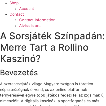
Shop
Account
Contact
Contact Information
Alviss is on…
A Sorsjáték Színpadán:
Merre Tart a Rollino
Kaszinó?
Bevezetés
A szerencsejáték világa Magyarországon is töretlen
népszerűségnek örvend, és az online platformok
térnyerésével egyre több játékos fedezi fel az izgalmak új
dimenzióit. A digitális kaszinók, a sportfogadás és más