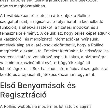
kaszinóról, és segítsünk a játékosoknak a tájékozott
döntés meghozatalában.
A továbbiakban részletesen áttekintjük a Rollino
szolgáltatásait, a regisztráció folyamatát, a kiemelkedő
funkcióit, a játékválasztékot, a fizetési módokat és a
felhasználói élményt. A célunk az, hogy teljes képet adjunk
a kaszinóról, és megbízható információkat nyújtsunk,
amelyek alapján a játékosok eldönthetik, hogy a Rollino
megfelelő-e számukra. Emellett kitérünk a felelősségteljes
szerencsejátékra vonatkozó aspektusokra, a biztonságra,
valamint a kaszinó által nyújtott ügyfélszolgálati
lehetőségekre is. Sok hasznos információval szolgálunk a
kezdő és a tapasztalt játékosok számára egyaránt.
Első Benyomások és
Regisztráció
A Rollino weboldala modern és letisztult dizájnnal