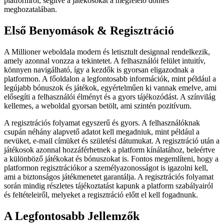
platformról, segítve a játékosokat a megfelelő döntés
meghozatalában.
Első Benyomások & Regisztráció
A Millioner weboldala modern és letisztult designnal rendelkezik,
amely azonnal vonzza a tekintetet. A felhasználói felület intuitív,
könnyen navigálható, így a kezdők is gyorsan eligazodnak a
platformon. A főoldalon a legfontosabb információk, mint például a
legújabb bónuszok és játékok, egyértelműen ki vannak emelve, ami
elősegíti a felhasználói élményt és a gyors tájékozódást. A színvilág
kellemes, a weboldal gyorsan betölt, ami szintén pozitívum.
A regisztrációs folyamat egyszerű és gyors. A felhasználóknak
csupán néhány alapvető adatot kell megadniuk, mint például a
nevüket, e-mail címüket és születési dátumukat. A regisztráció után a
játékosok azonnal hozzáférhetnek a platform kínálatához, beleértve
a különböző játékokat és bónuszokat is. Fontos megemlíteni, hogy a
platformon regisztrációkor a személyazonosságot is igazolni kell,
ami a biztonságos játékmenetet garantálja. A regisztrációs folyamat
során mindig részletes tájékoztatást kapunk a platform szabályairól
és feltételeiről, melyeket a regisztráció előtt el kell fogadnunk.
A Legfontosabb Jellemzők