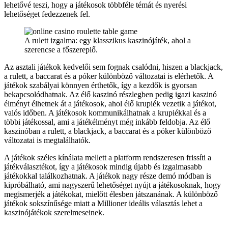
lehetővé teszi, hogy a játékosok többféle témát és nyerési
lehetőséget fedezzenek fel.
A rulett izgalma: egy klasszikus kaszinójáték, ahol a
szerencse a főszereplő.
Az asztali játékok kedvelői sem fognak csalódni, hiszen a blackjack,
a rulett, a baccarat és a póker különböző változatai is elérhetők. A
játékok szabályai könnyen érthetők, így a kezdők is gyorsan
bekapcsolódhatnak. Az élő kaszinó részlegben pedig igazi kaszinó
élményt élhetnek át a játékosok, ahol élő krupiék vezetik a játékot,
valós időben. A játékosok kommunikálhatnak a krupiékkal és a
többi játékossal, ami a játékélményt még inkább feldobja. Az élő
kaszinóban a rulett, a blackjack, a baccarat és a póker különböző
változatai is megtalálhatók.
A játékok széles kínálata mellett a platform rendszeresen frissíti a
játékválasztékot, így a játékosok mindig újabb és izgalmasabb
játékokkal találkozhatnak. A játékok nagy része demó módban is
kipróbálható, ami nagyszerű lehetőséget nyújt a játékosoknak, hogy
megismerjék a játékokat, mielőtt élesben játszanának. A különböző
játékok sokszínűsége miatt a Millioner ideális választás lehet a
kaszinójátékok szerelmeseinek.