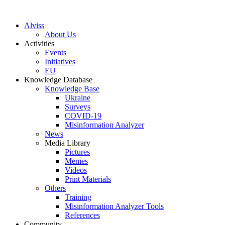
S
k
Alviss
i
About Us
p
Activities
t
Events
o
Initiatives
c
EU
o
Knowledge Database
n
Knowledge Base
t
Ukraine
e
Surveys
n
COVID-19
t
Misinformation Analyzer
News
Media Library
Pictures
Memes
Videos
Print Materials
Others
Training
Misinformation Analyzer Tools
References
Community