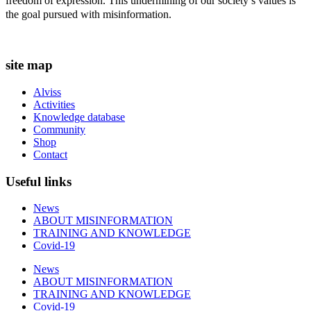
freedom of expression. This undermining of our society’s values ​​is
the goal pursued with misinformation.
site map
Alviss
Activities
Knowledge database
Community
Shop
Contact
Useful links
News
ABOUT MISINFORMATION
TRAINING AND KNOWLEDGE
Covid-19
News
ABOUT MISINFORMATION
TRAINING AND KNOWLEDGE
Covid-19