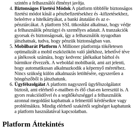
szintén a felhasználói élményt javítja.
Biztonságos Fizetési Módok
A platform többféle biztonságos
fizetési módot kínál a pénzbefizetésekhez és -kifizetésekhez,
beleértve a hitelkártyákat, a banki átutalást és az e-
pénztárcákat. A platform SSL titkosítást alkalmaz, hogy védje
a felhasználók pénzügyi és személyes adatait. A tranzakciók
gyorsak és biztonságosak, így a felhasználók nyugodtan
játszhatnak, tudva, hogy pénzük biztonságban van.
Mobilbarát Platform
A Millioner platformja tökéletesen
optimalizált a mobil eszközökön való játékhoz, lehetővé téve
a játékosok számára, hogy kedvenc játékaikat bárhol és
bármikor élvezzék. A weboldal mobilbarát, ami azt jelenti,
hogy automatikusan alkalmazkodik a képernyő méretéhez.
Nincs szükség külön alkalmazás letöltésére, egyszerűen a
böngészőből is játszhatunk.
Ügyfélszolgálat
A platform nagyszerű ügyfélszolgálatot
biztosít, ami elérhető e-mailben és élő chat-en keresztül is. A
gyors reakcióidővel és a segítőkészséggel a felhasználók
azonnal megoldást kaphatnak a felmerülő kérdéseikre vagy
problémáikra. Mindig elérhető szakértői segítséget kaphatunk
a platform használatával kapcsolatban.
Platform Áttekintés