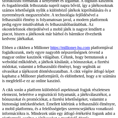
szórakozási formának a kényelmét és izgalmát. A digitális kaszinók
és fogadóirodák felhozatala napról napra bővül, így a játékosoknak
számos lehetőségük nyílik a különböző játékok kipróbálására és a
nyeremények megszerzésére. A technológia fejlődésével a
felhasználói élmény is folyamatosan javul, a modern platformok
pedig egyre intuitívabbak és felhasználóbarátabbak. Az
okostelefonok elterjedésével a mobil játék is nagyot lendített a
piacot, hiszen a játékosok már bárhol és bármikor élvezhetik
kedvenc játékaikat.
Ebben a cikkben a Millioner
https://millioner-hu.com
platformjával
foglalkozunk, mely egyre nagyobb népszerűségnek örvend a
magyar online kaszinók világában. Célunk, hogy bemutassuk a
weboldal működését, a játékok kínálatát, a bónuszokat, a fizetési
módokat, valamint a felhasználói élményt, hogy segítsük az
olvasókat a tájékozott döntéshozatalban. A cikk végére átfogó képet
kaphatsz a Millioner platformjáról, és eldöntheted, hogy a te számára
is megfelelő-e ez az online kaszinó.
A cikk során a platform különböző aspektusait fogjuk részletesen
elemezni, beleértve a regisztráció folyamatát, a játékválasztékot, a
bónuszokat és promóciókat, a fizetési lehetőségeket, valamint a
biztonsági intézkedéseket. Emellett kitérünk a felhasználói élményre,
a mobil platformra, és a felelősségteljes szerencsejátékra vonatkozó
információkra is. Mindezek után egy átfogó értékelést fogunk adni a