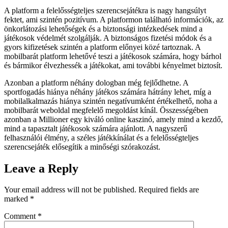
A platform a felelősségteljes szerencsejátékra is nagy hangsúlyt
fektet, ami szintén pozitívum. A platformon található információk, az
önkorlátozási lehetőségek és a biztonsági intézkedések mind a
játékosok védelmét szolgálják. A biztonságos fizetési módok és a
gyors kifizetések szintén a platform előnyei közé tartoznak. A
mobilbarát platform lehetővé teszi a játékosok számára, hogy bárhol
és bármikor élvezhessék a játékokat, ami további kényelmet biztosít.
Azonban a platform néhány dologban még fejlődhetne. A
sportfogadás hiánya néhány játékos számára hátrány lehet, míg a
mobilalkalmazás hiánya szintén negatívumként értékelhető, noha a
mobilbarát weboldal megfelelő megoldást kínál. Összességében
azonban a Millioner egy kiváló online kaszinó, amely mind a kezdő,
mind a tapasztalt játékosok számára ajánlott. A nagyszerű
felhasználói élmény, a széles játékkínálat és a felelősségteljes
szerencsejáték elősegítik a minőségi szórakozást.
Leave a Reply
Your email address will not be published.
Required fields are
marked
*
Comment
*