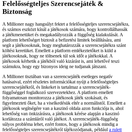
Felelősségteljes Szerencsejáték &
Biztonság
A Millioner nagy hangsúlyt fektet a felelősségteljes szerencsejátékra,
és számos eszközt kínál a játékosok számára, hogy kontrollálhassák
a játékmenetüket és megakadályozzák a függőség kialakulását. A
platform lehetőséget biztosít a befizetési limitek beállítására, ami
segít a játékosoknak, hogy meghatározzák a szerencsejátékra szánt
költési keretüket. Emellett a platform emlékeztetőket is küld a
játékosoknak, hogy ne töltsenek túl sok időt a játékokkal. A
játékosok kérhetik a játékból való kizárást is, ami lehetővé teszi
számukra, hogy egy bizonyos ideig ne tudjanak játszani.
A Millioner tisztában van a szerencsejáték esetleges negatív
hatásaival, ezért részletes információkat nyújt a felelősségteljes
szerencsejátékról, és linkeket is tartalmaz a szerencsejáték-
függőséggel foglalkozó szervezetekhez. A platform emellett
folyamatosan monitorozza a játékosok játék szokásait, és
figyelmezteti őket, ha a viselkedésük eltér a normálistól. Emellett a
játékosok segítségére van a kaszinó oldala azon funkciója is, ahol
lehetőség van önkizárásra, a játékosok kérése alapján a kaszinó
korlátozza a számláról való játékot. A szerencsejáték-függőség
súlyos probléma lehet, ezért fontos, hogy a játékosok mindig a
felelősségteljes szerencsejátékról tájékozódjanak, például
a rulett