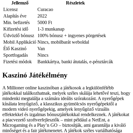
Jellemző
Részletek
Licensz
Curacao
Alapítás éve
2022
Min. befizetés
5000 Ft
Kifizetési idő
1-3 munkanap
Üdvözlő bónusz
100% bónusz + ingyenes pörgetések
Mobil Applikáció
Nincs, mobilbarát weboldal
Élő Kaszinó
Van
Sportfogadás
Nincs
Fizetési módok
Bankkártya, banki átutalás, e-pénztárcák
Kaszinó Játékélmény
A Millioner online kaszinóban a játékosok a legkülönfélébb
játékokkal találkozhatnak, melyek széles skálája lehetővé teszi, hogy
mindenki megtalálja a számára ideális szórakozást. A nyerőgépek
kínálata lenyűgöző, a klasszikus gyümölcsös nyerőgépektől a
modern videó nyerőgépekig, amelyek lenyűgöző vizuális
effektekkel és izgalmas bónuszjátékokkal rendelkeznek. A játékokat
a piacvezető szoftverfejlesztők – mint például a NetEnt, a
Microgaming és a Play’n GO – biztosítják, ami garantálja a kiváló
minőséget és a fair játékmenetet. A játékok széles variálhatósága