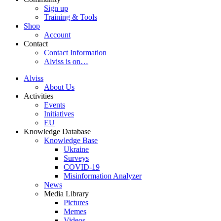
Sign up
Training & Tools
Shop
Account
Contact
Contact Information
Alviss is on…
Alviss
About Us
Activities
Events
Initiatives
EU
Knowledge Database
Knowledge Base
Ukraine
Surveys
COVID-19
Misinformation Analyzer
News
Media Library
Pictures
Memes
Videos