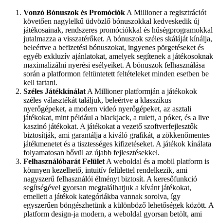
Vonzó Bónuszok és Promóciók
A Millioner a regisztrációt
követően nagylelkű üdvözlő bónuszokkal kedveskedik új
játékosainak, rendszeres promóciókkal és hűségprogramokkal
jutalmazza a visszatérőket. A bónuszok széles skáláját kínálja,
beleértve a befizetési bónuszokat, ingyenes pörgetéseket és
egyéb exkluzív ajánlatokat, amelyek segítenek a játékosoknak
maximalizálni nyerési esélyeiket. A bónuszok felhasználása
során a platformon feltüntetett feltételeket minden esetben be
kell tartani.
Széles Játékkínálat
A Millioner platformján a játékokok
széles választékát találjuk, beleértve a klasszikus
nyerőgépeket, a modern videó nyerőgépeket, az asztali
játékokat, mint például a blackjack, a rulett, a póker, és a live
kaszinó játékokat. A játékokat a vezető szoftverfejlesztők
biztosítják, ami garantálja a kiváló grafikát, a zökkenőmentes
játékmenetet és a tisztességes kifizetéseket. A játékok kínálata
folyamatosan bővül az újabb fejlesztésekkel.
Felhasználóbarát Felület
A weboldal és a mobil platform is
könnyen kezelhető, intuitív felülettel rendelkezik, ami
nagyszerű felhasználói élményt biztosít. A keresőfunkció
segítségével gyorsan megtalálhatjuk a kívánt játékokat,
emellett a játékok kategóriákba vannak sorolva, így
egyszerűen böngészhetünk a különböző lehetőségek között. A
platform design-ja modern, a weboldal gyorsan betölt, ami