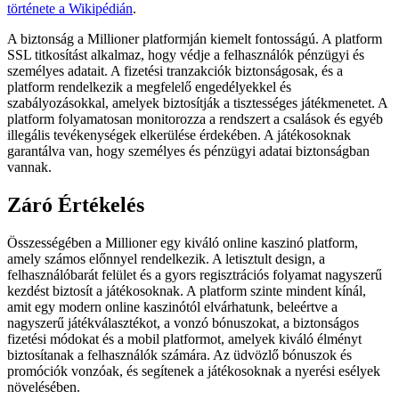
története a Wikipédián
.
A biztonság a Millioner platformján kiemelt fontosságú. A platform
SSL titkosítást alkalmaz, hogy védje a felhasználók pénzügyi és
személyes adatait. A fizetési tranzakciók biztonságosak, és a
platform rendelkezik a megfelelő engedélyekkel és
szabályozásokkal, amelyek biztosítják a tisztességes játékmenetet. A
platform folyamatosan monitorozza a rendszert a csalások és egyéb
illegális tevékenységek elkerülése érdekében. A játékosoknak
garantálva van, hogy személyes és pénzügyi adatai biztonságban
vannak.
Záró Értékelés
Összességében a Millioner egy kiváló online kaszinó platform,
amely számos előnnyel rendelkezik. A letisztult design, a
felhasználóbarát felület és a gyors regisztrációs folyamat nagyszerű
kezdést biztosít a játékosoknak. A platform szinte mindent kínál,
amit egy modern online kaszinótól elvárhatunk, beleértve a
nagyszerű játékválasztékot, a vonzó bónuszokat, a biztonságos
fizetési módokat és a mobil platformot, amelyek kiváló élményt
biztosítanak a felhasználók számára. Az üdvözlő bónuszok és
promóciók vonzóak, és segítenek a játékosoknak a nyerési esélyek
növelésében.