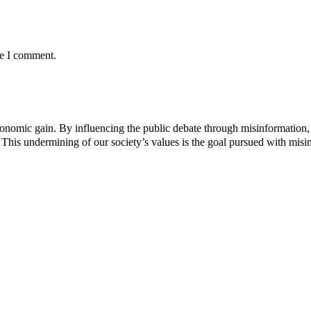
me I comment.
 economic gain. By influencing the public debate through misinformation,
 This undermining of our society’s values ​​is the goal pursued with misi