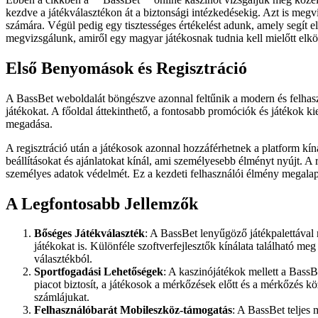
kezdve a játékválasztékon át a biztonsági intézkedésekig. Azt is meg
számára. Végül pedig egy tisztességes értékelést adunk, amely segít 
megvizsgálunk, amiről egy magyar játékosnak tudnia kell mielőtt elköt
Első Benyomások és Regisztráció
A BassBet weboldalát böngészve azonnal feltűnik a modern és felhaszn
játékokat. A főoldal áttekinthető, a fontosabb promóciók és játékok 
megadása.
A regisztráció után a játékosok azonnal hozzáférhetnek a platform kín
beállításokat és ajánlatokat kínál, ami személyesebb élményt nyújt. A r
személyes adatok védelmét. Ez a kezdeti felhasználói élmény megalapo
A Legfontosabb Jellemzők
Bőséges Játékválaszték
: A BassBet lenyűgöző játékpalettával r
játékokat is. Különféle szoftverfejlesztők kínálata található m
választékból.
Sportfogadási Lehetőségek
: A kaszinójátékok mellett a BassBe
piacot biztosít, a játékosok a mérkőzések előtt és a mérkőzés kö
számlájukat.
Felhasználóbarát Mobileszköz-támogatás
: A BassBet teljes 