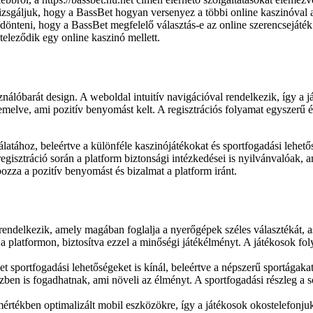
vizsgáljuk, hogy a BassBet hogyan versenyez a többi online kaszinóval a
eldönteni, hogy a BassBet megfelelő választás-e az online szerencseját
eleződik egy online kaszinó mellett.
álóbarát design. A weboldal intuitív navigációval rendelkezik, így a j
kiemelve, ami pozitív benyomást kelt. A regisztrációs folyamat egyszerű
álatához, beleértve a különféle kaszinójátékokat és sportfogadási lehet
egisztráció során a platform biztonsági intézkedései is nyilvánvalóak, am
zza a pozitív benyomást és bizalmat a platform iránt.
endelkezik, amely magában foglalja a nyerőgépek széles választékát, aszt
eg a platformon, biztosítva ezzel a minőségi játékélményt. A játékosok f
t sportfogadási lehetőségeket is kínál, beleértve a népszerű sportágakat,
zben is fogadhatnak, ami növeli az élményt. A sportfogadási részleg a s
mértékben optimalizált mobil eszközökre, így a játékosok okostelefonjuko