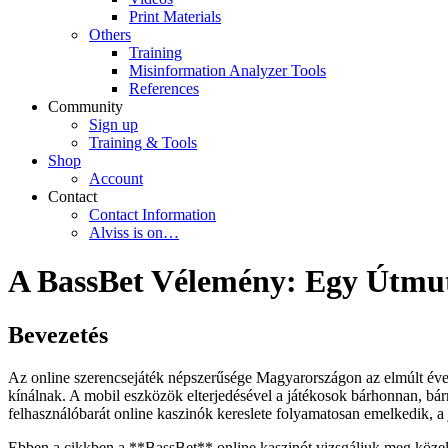
Print Materials
Others
Training
Misinformation Analyzer Tools
References
Community
Sign up
Training & Tools
Shop
Account
Contact
Contact Information
Alviss is on…
A BassBet Vélemény: Egy Útmut
Bevezetés
Az online szerencsejáték népszerűsége Magyarországon az elmúlt évek
kínálnak. A mobil eszközök elterjedésével a játékosok bárhonnan, bár
felhasználóbarát online kaszinók kereslete folyamatosan emelkedik, a
Ebben a cikkben a **BassBet** online kaszinót vizsgáljuk meg közelebb