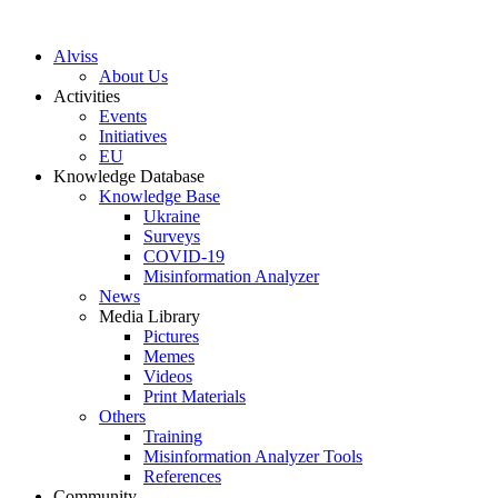
S
k
Alviss
i
About Us
p
Activities
t
Events
o
Initiatives
c
EU
o
Knowledge Database
n
Knowledge Base
t
Ukraine
e
Surveys
n
COVID-19
t
Misinformation Analyzer
News
Media Library
Pictures
Memes
Videos
Print Materials
Others
Training
Misinformation Analyzer Tools
References
Community