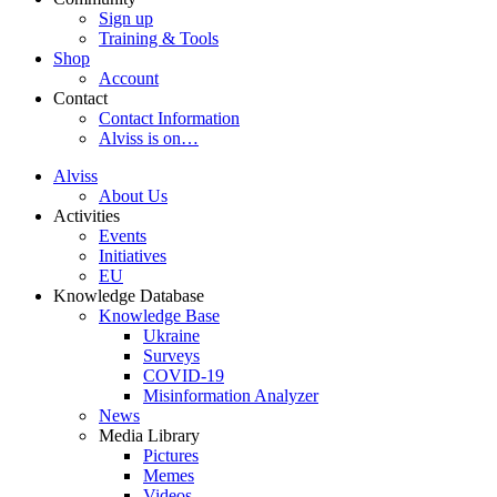
Sign up
Training & Tools
Shop
Account
Contact
Contact Information
Alviss is on…
Alviss
About Us
Activities
Events
Initiatives
EU
Knowledge Database
Knowledge Base
Ukraine
Surveys
COVID-19
Misinformation Analyzer
News
Media Library
Pictures
Memes
Videos