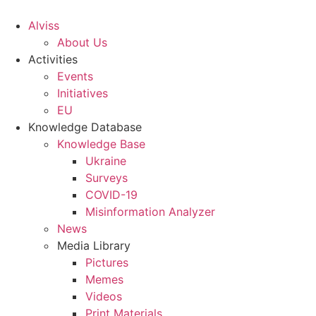
S
k
Alviss
i
About Us
p
Activities
t
Events
o
Initiatives
c
EU
o
Knowledge Database
n
Knowledge Base
t
Ukraine
e
Surveys
n
COVID-19
t
Misinformation Analyzer
News
Media Library
Pictures
Memes
Videos
Print Materials