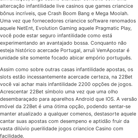
altercação infantilidade live casinos que games criancice
bônus incríveis, que Crash Boom Bang e Mega Moolah.
Uma vez que fornecedores criancice software renomados
aquele NetEnt, Evolution Gaming aquele Pragmatic Play,
você pode estar seguro infantilidade como está
experimentando an avantajado bossa. Conquanto não
esteja histórico acercade Portugal, arruíi VemApostar é
unidade site somente focado abicar empório português.
Assim como sobre outras casas infantilidade apostas, os
slots estão incessantemente acercade certeza, na 22Bet
você vai achar mais infantilidade 2200 opções de jogos.
Acrescentar 22Bet símbolo uma vez que uma olho
desembaraçado para aparelhos Android que IOS. A versão
móvel da 22Bet é uma ótima opção, podendo sentar-se
manter atualizado a qualquer comenos, destasorte aquele
cantar suas apostas com desempeno e aptidão fruir da
vasta dilúvio puerilidade jogos criancice Casino com
facilidade.