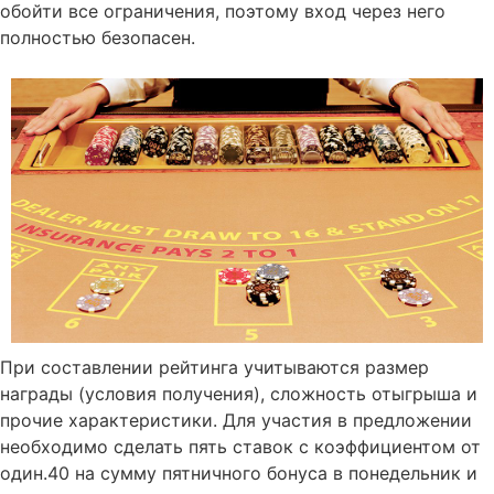
обойти все ограничения, поэтому вход через него
полностью безопасен.
При составлении рейтинга учитываются размер
награды (условия получения), сложность отыгрыша и
прочие характеристики. Для участия в предложении
необходимо сделать пять ставок с коэффициентом от
один.40 на сумму пятничного бонуса в понедельник и