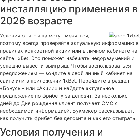
инсталляцию применения в
2026 возрасте
Условия отыгрыша могут меняться,
поэтому всегда проверяйте актуальную информацию в
правилах конкретной акции или в личном кабинете на
сайте 1xBet. Это поможет избежать недоразумений и
успешно вывести выигрыш. Чтобы воспользоваться
предложением — войдите в свой личный кабинет на
сайте или в приложении 1xBet. Перейдите в раздел
«Бонусы» или «Акции» и найдите актуальное
предложение по фрибету за депозит. За несколько
дней до Дня рождения клиент получает СМС с
необходимой информацией. Букмекер рассказывает,
как получить фрибет без депозита и как его отыграть.
Условия получения и