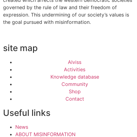
created which affects the western democratic societies
governed by the rule of law and their freedom of
expression. This undermining of our society’s values ​​is
the goal pursued with misinformation.
site map
Alviss
Activities
Knowledge database
Community
Shop
Contact
Useful links
News
ABOUT MISINFORMATION