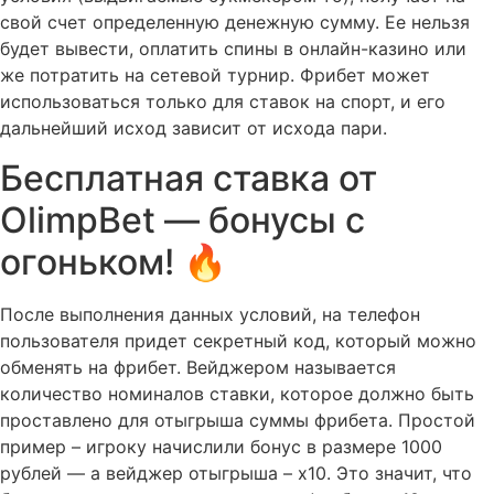
свой счет определенную денежную сумму. Ее нельзя
будет вывести, оплатить спины в онлайн-казино или
же потратить на сетевой турнир. Фрибет может
использоваться только для ставок на спорт, и его
дальнейший исход зависит от исхода пари.
Бесплатная ставка от
OlimpBet — бонусы с
огоньком! 🔥
После выполнения данных условий, на телефон
пользователя придет секретный код, который можно
обменять на фрибет. Вейджером называется
количество номиналов ставки, которое должно быть
проставлено для отыгрыша суммы фрибета. Простой
пример – игроку начислили бонус в размере 1000
рублей — а вейджер отыгрыша – х10. Это значит, что