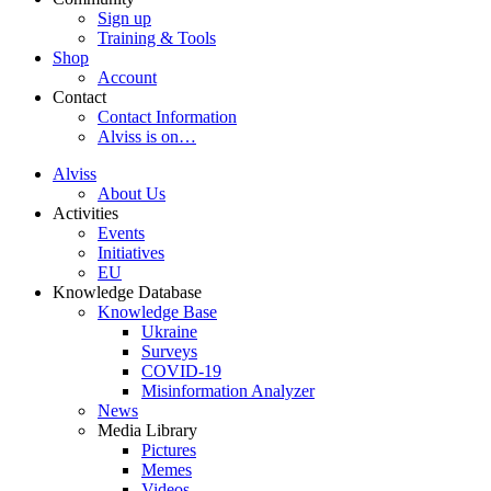
Sign up
Training & Tools
Shop
Account
Contact
Contact Information
Alviss is on…
Alviss
About Us
Activities
Events
Initiatives
EU
Knowledge Database
Knowledge Base
Ukraine
Surveys
COVID-19
Misinformation Analyzer
News
Media Library
Pictures
Memes
Videos