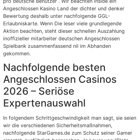
pro deutsche Benützer . Wir beachten inside ein
Angeschlossen Kasino Land der dichter und denker
Bewertung deshalb unter nachfolgende GGL-
Erlaubniskarte. Wenn Die leser viele grundlegende
Aktion beachten, steht dieser schnellen Auszahlung
inoffizieller mitarbeiter deutschen Angeschlossen
Spielbank zusammenfassend nil im Abhanden
gekommen.
Nachfolgende besten
Angeschlossen Casinos
2026 – Seriöse
Expertenauswahl
In folgendem Schrittgeschwindigkeit man sagt, sie seien
wir die verschiedenen Sicherheitsmaßnahmen,
nachfolgende StarGames.de zum Schutz seiner Gamer