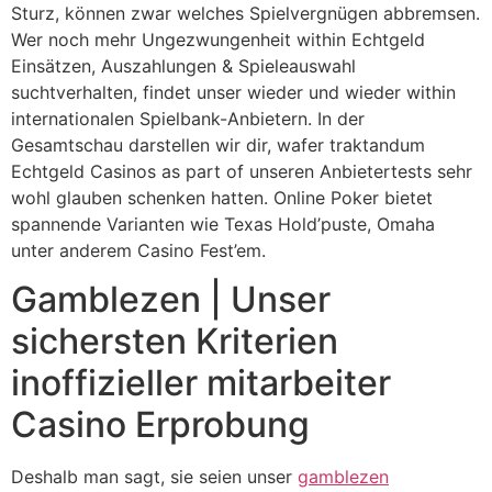
Sturz, können zwar welches Spielvergnügen abbremsen.
Wer noch mehr Ungezwungenheit within Echtgeld
Einsätzen, Auszahlungen & Spieleauswahl
suchtverhalten, findet unser wieder und wieder within
internationalen Spielbank-Anbietern. In der
Gesamtschau darstellen wir dir, wafer traktandum
Echtgeld Casinos as part of unseren Anbietertests sehr
wohl glauben schenken hatten.
Online Poker bietet
spannende Varianten wie Texas Hold’puste, Omaha
unter anderem Casino Fest’em.
Gamblezen | Unser
sichersten Kriterien
inoffizieller mitarbeiter
Casino Erprobung
Deshalb man sagt, sie seien unser
gamblezen