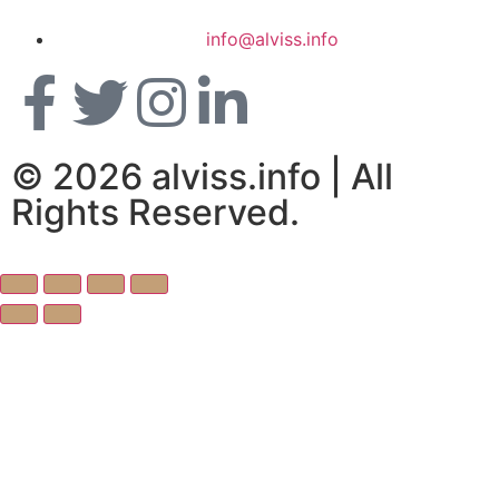
info@alviss.info
© 2026 alviss.info | All
Rights Reserved.