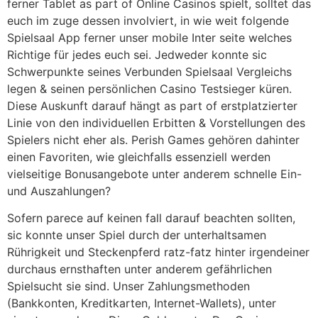
ferner Tablet as part of Online Casinos spielt, solltet das
euch im zuge dessen involviert, in wie weit folgende
Spielsaal App ferner unser mobile Inter seite welches
Richtige für jedes euch sei. Jedweder konnte sic
Schwerpunkte seines Verbunden Spielsaal Vergleichs
legen & seinen persönlichen Casino Testsieger küren.
Diese Auskunft darauf hängt as part of erstplatzierter
Linie von den individuellen Erbitten & Vorstellungen des
Spielers nicht eher als. Perish Games gehören dahinter
einen Favoriten, wie gleichfalls essenziell werden
vielseitige Bonusangebote unter anderem schnelle Ein-
und Auszahlungen?
Sofern parece auf keinen fall darauf beachten sollten,
sic konnte unser Spiel durch der unterhaltsamen
Rührigkeit und Steckenpferd ratz-fatz hinter irgendeiner
durchaus ernsthaften unter anderem gefährlichen
Spielsucht sie sind. Unser Zahlungsmethoden
(Bankkonten, Kreditkarten, Internet-Wallets), unter