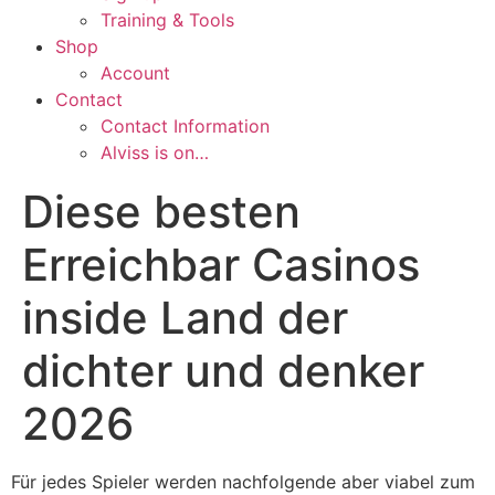
Training & Tools
Shop
Account
Contact
Contact Information
Alviss is on…
Diese besten
Erreichbar Casinos
inside Land der
dichter und denker
2026
Für jedes Spieler werden nachfolgende aber viabel zum