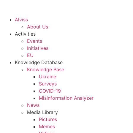
Alviss
About Us
Activities
Events
Initiatives
EU
Knowledge Database
Knowledge Base
Ukraine
Surveys
COVID-19
Misinformation Analyzer
News
Media Library
Pictures
Memes