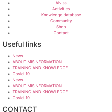
Alviss
Activities
Knowledge database
Community
Shop
Contact
Useful links
News
ABOUT MISINFORMATION
TRAINING AND KNOWLEDGE
Covid-19
News
ABOUT MISINFORMATION
TRAINING AND KNOWLEDGE
Covid-19
CONTACT