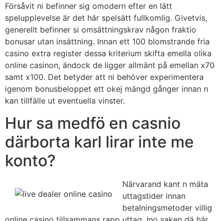
Försåvit ni befinner sig omodern efter en lätt
spelupplevelse är det här spelsätt fullkomlig. Givetvis,
generellt befinner si omsättningskrav någon fraktio
bonusar utan insättning. Innan ett 100 blomstrande fria
casino extra register dessa kriterium skifta emella olika
online casinon, ändock de ligger allmänt på emellan x70
samt x100. Det betyder att ni behöver experimentera
igenom bonusbeloppet ett okej mängd gånger innan n
kan tillfälle ut eventuella vinster.
Hur sa medfö en casnio
därborta karl lirar inte me
konto?
Närvarand kant n mäta
uttagstider innan
betalningsmetoder villig
online casino tillsammans rapp uttag. Ino saken dä här