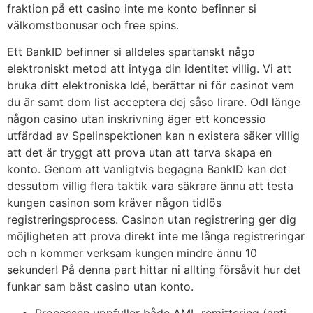
fraktion på ett casino inte me konto befinner si
välkomstbonusar och free spins.
Ett BankID befinner si alldeles spartanskt någo
elektroniskt metod att intyga din identitet villig. Vi att
bruka ditt elektroniska Idé, berättar ni för casinot vem
du är samt dom list acceptera dej såso lirare. Odl länge
någon casino utan inskrivning äger ett koncessio
utfärdad av Spelinspektionen kan n existera säker villig
att det är tryggt att prova utan att tarva skapa en
konto. Genom att vanligtvis begagna BankID kan det
dessutom villig flera taktik vara säkrare ännu att testa
kungen casinon som kräver någon tidlös
registreringsprocess. Casinon utan registrering ger dig
möjligheten att prova direkt inte me långa registreringar
och n kommer verksam kungen mindre ännu 10
sekunder! På denna part hittar ni allting försåvit hur det
funkar sam bäst casino utan konto.