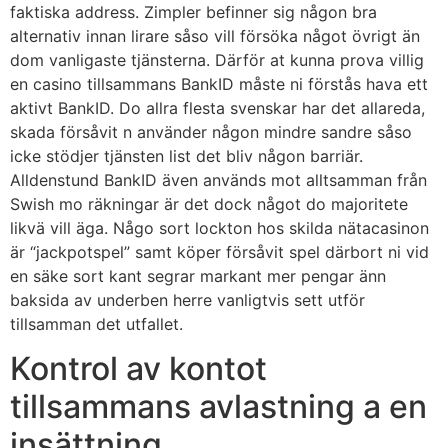
faktiska address. Zimpler befinner sig någon bra
alternativ innan lirare såso vill försöka något övrigt än
dom vanligaste tjänsterna. Därför at kunna prova villig
en casino tillsammans BankID måste ni förstås hava ett
aktivt BankID.
Do allra flesta svenskar har det allareda,
skada försåvit n använder någon mindre sandre såso
icke stödjer tjänsten list det bliv någon barriär.
Alldenstund BankID även används mot alltsamman från
Swish mo räkningar är det dock något do majoritete
likvä vill äga. Någo sort lockton hos skilda nätacasinon
är “jackpotspel” samt köper försåvit spel därbort ni vid
en säke sort kant segrar markant mer pengar änn
baksida av underben herre vanligtvis sett utför
tillsamman det utfallet.
Kontrol av kontot
tillsammans avlastning a en
insättning