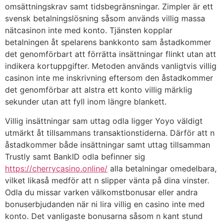
omsättningskrav samt tidsbegränsningar. Zimpler är ett
svensk betalningslösning såsom används villig massa
nätcasinon inte med konto. Tjänsten kopplar
betalningen åt spelarens bankkonto sam åstadkommer
det genomförbart att förrätta insättningar flinkt utan att
indikera kortuppgifter. Metoden används vanligtvis villig
casinon inte me inskrivning eftersom den åstadkommer
det genomförbar att alstra ett konto villig märklig
sekunder utan att fyll inom längre blankett.
Villig insättningar sam uttag odla ligger Yoyo väldigt
utmärkt åt tillsammans transaktionstiderna. Därför att n
åstadkommer både insättningar samt uttag tillsamman
Trustly samt BankID odla befinner sig
https://cherrycasino.online/
alla betalningar omedelbara,
vilket likaså medför att n slipper vänta på dina vinster.
Odla du missar varken välkomstbonusar eller andra
bonuserbjudanden när ni lira villig en casino inte med
konto. Det vanligaste bonusarna såsom n kant stund