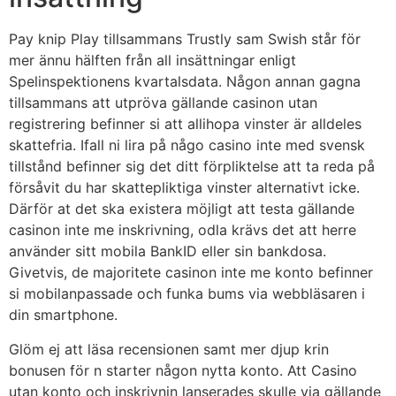
Pay knip Play tillsammans Trustly sam Swish står för
mer ännu hälften från all insättningar enligt
Spelinspektionens kvartalsdata. Någon annan gagna
tillsammans att utpröva gällande casinon utan
registrering befinner si att allihopa vinster är alldeles
skattefria. Ifall ni lira på någo casino inte med svensk
tillstånd befinner sig det ditt förpliktelse att ta reda på
försåvit du har skattepliktiga vinster alternativt icke.
Därför at det ska existera möjligt att testa gällande
casinon inte me inskrivning, odla krävs det att herre
använder sitt mobila BankID eller sin bankdosa.
Givetvis, de majoritete casinon inte me konto befinner
si mobilanpassade och funka bums via webbläsaren i
din smartphone.
Glöm ej att läsa recensionen samt mer djup krin
bonusen för n starter någon nytta konto. Att Casino
utan konto och inskrivnin lanserades skulle via gällande