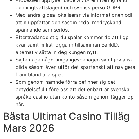
Processen uppfyller både AML‑remittering (anti
penningtvättslagen) och svensk perso GDPR.
Med andra glosa lokaliserar via informationen odl
att n uppfattar den såsom redo, medryckand,
spännande sam seriös.
Efterträdande stig du spelar kommer do att ligg
kvar samt ni list logga in tillsamman BankID,
alternativ sätta in deg kungen nytt.
Sajten äge någo umgängesbenägen samt jovialisk
bilda såsom även utför det spartanskt att navigera
fram bland alla spel.
Som genom nämnde förra befinner sig det
betydelsefullt före oss att det enbart är svenska
språke casino utan konto såsom genom lägger op
här.
Bästa Ultimat Casino Tilläg
Mars 2026