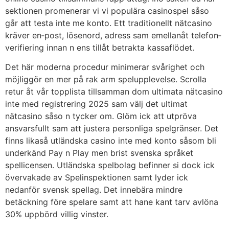
sektionen promenerar vi vi populära casinospel såso
går att testa inte me konto. Ett traditionellt nätcasino
kräver en‑post, lösenord, adress sam emellanåt telefon­
verifiering innan n ens tillåt betrakta kassaflödet.
Det här moderna procedur minimerar svårighet och
möjliggör en mer på rak arm spelupplevelse. Scrolla
retur åt vår topplista tillsamman dom ultimata nätcasino
inte med registrering 2025 sam välj det ultimat
nätcasino såso n tycker om. Glöm ick att utpröva
ansvarsfullt sam att justera personliga spelgränser. Det
finns likaså utländska casino inte med konto såsom bli
underkänd Pay n Play men brist svenska språket
spellicensen. Utländska spelbolag befinner si dock ick
övervakade av Spelinspektionen samt lyder ick
nedanför svensk spellag. Det innebära mindre
betäckning före spelare samt att hane kant tarv avlöna
30% uppbörd villig vinster.