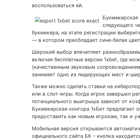
воспользоваться ей.
Букмекерская 
следующего че
букмекера, на этапе регистрации выберит
— в котором преобладает сине-белая цвет
Широкий выбор впечатляет разнообразием 
включая бесплатные версии 1xbet, где мо
(качественным звуковым сопровождением 
занимает одно из лидирующих мест и шир
Также можно сделать ставки на киберспор
или в слот-игры. Когда игрок завершил ре
потенциального выигрыша зависит от коэ
Букмекерская контора 1хБет предлагает о
предоставить как новым игрокам, так и у
Мобильная версия открывается автоматич
официального сайта БК – кнопка находитс