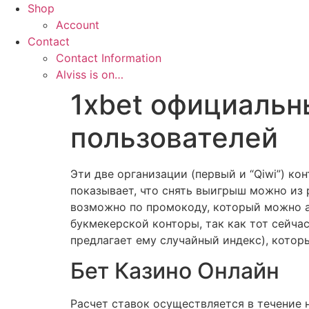
Shop
Account
Contact
Contact Information
Alviss is on…
1xbet официальн
пользователей
Эти две организации (первый и “Qiwi”) к
показывает, что снять выигрыш можно из 
возможно по промокоду, который можно а
букмекерской конторы, так как тот сейчас
предлагает ему случайный индекс), кото
Бет Казино Онлайн
Расчет ставок осуществляется в течение 