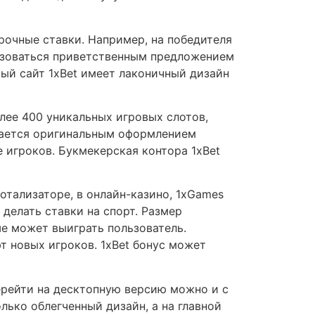
рочные ставки. Например, на победителя
ьзоваться приветственным предложением
ый сайт 1xBet имеет лаконичный дизайн
лее 400 уникальных игровых слотов,
ичается оригинальным оформлением
игроков. Букмекерская контора 1xBet
отализаторе, в онлайн-казино, 1xGames
 делать ставки на спорт. Размер
е может выиграть пользователь.
т новых игроков. 1xBet бонус может
ерейти на десктопную версию можно и с
лько облегченный дизайн, а на главной