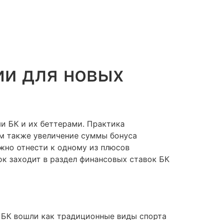
ии для новых
и БК и их беттерами. Практика
ом также увеличение суммы бонуса
жно отнести к одному из плюсов
ок заходит в раздел финансовых ставок БК
ю БК вошли как традиционные виды спорта