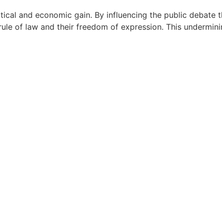
litical and economic gain. By influencing the public debate
le of law and their freedom of expression. This undermining