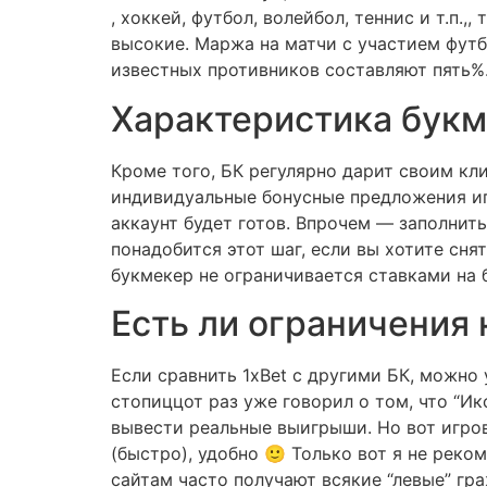
, хоккей, футбол, волейбол, теннис и т.п.
высокие. Маржа на матчи с участием футб
известных противников составляют пять%
Характеристика букм
Кроме того, БК регулярно дарит своим к
индивидуальные бонусные предложения иг
аккаунт будет готов. Впрочем — заполнит
понадобится этот шаг, если вы хотите сня
букмекер не ограничивается ставками на
Есть ли ограничения 
Если сравнить 1хBet с другими БК, можно
стопиццот раз уже говорил о том, что “Ик
вывести реальные выигрыши. Но вот игров
(быстро), удобно 🙂 Только вот я не реко
сайтам часто получают всякие “левые” гра