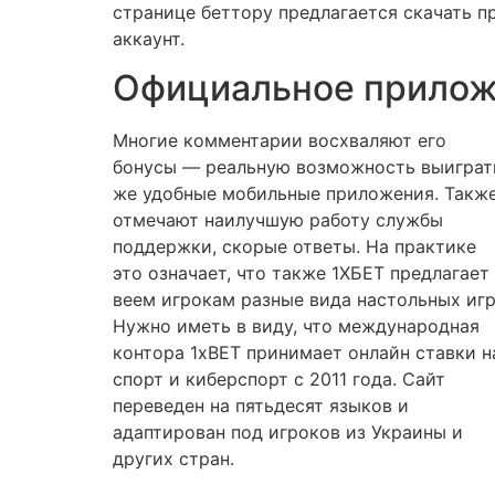
странице беттору предлагается скачать п
аккаунт.
Официальное приложе
Многие комментарии восхваляют его
бонусы — реальную возможность выиграт
же удобные мобильные приложения. Такж
отмечают наилучшую работу службы
поддержки, скорые ответы. На практике
это означает, что также 1ХБЕТ предлагает
веем игрокам разные вида настольных игр
Нужно иметь в виду, что международная
контора 1xBET принимает онлайн ставки н
спорт и киберспорт с 2011 года. Сайт
переведен на пятьдесят языков и
адаптирован под игроков из Украины и
других стран.