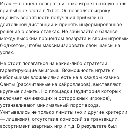
Итак — процент возврата игрока играет важную роль
при выборе слота в 1xbet. Он позволяет игроку
оценить вероятность получения прибыли на
длительной дистанции и принять информированное
решение о своих ставках. Не забывайте о балансе
между высоким процентом возврата и своим игровым
бюджетом, чтобы максимизировать свои шансы на
успех.
Не стоит полагаться на какие-либо стратегии,
гарантирующие выигрыш. Возможность играть с
небольшими вложениями есть не в каждом казино.
Сайты (рассчитанные на хайроллеров), выставляют
крупные лимиты. Но площадки (аудитория которых
включает начинающих и осторожных игроков),
устанавливают минимальный порог входа.
Учитывались не только лимиты (но и другие критерии
― лицензия), отсутствие комиссий за транзакции,
ассортимент азартных игр и т.д. В результате был