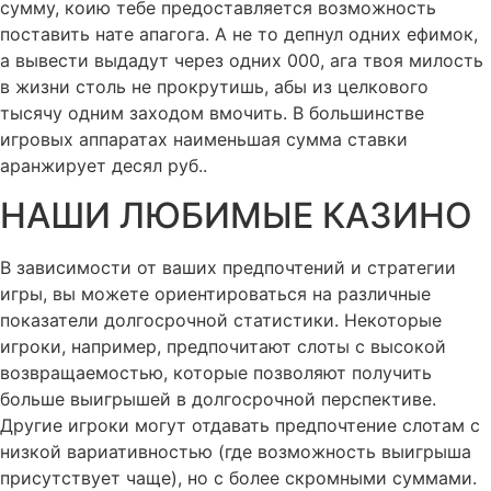
сумму, коию тебе предоставляется возможность
поставить нате апагога. А не то депнул одних ефимок,
а вывести выдадут через одних 000, ага твоя милость
в жизни столь не прокрутишь, абы из целкового
тысячу одним заходом вмочить. В большинстве
игровых аппаратах наименьшая сумма ставки
аранжирует десял руб..
НАШИ ЛЮБИМЫЕ КАЗИНО
В зависимости от ваших предпочтений и стратегии
игры, вы можете ориентироваться на различные
показатели долгосрочной статистики. Некоторые
игроки, например, предпочитают слоты с высокой
возвращаемостью, которые позволяют получить
больше выигрышей в долгосрочной перспективе.
Другие игроки могут отдавать предпочтение слотам с
низкой вариативностью (где возможность выигрыша
присутствует чаще), но с более скромными суммами.