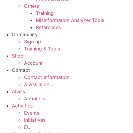
Others
Training
Misinformation Analyzer Tools
References
Community
Sign up
Training & Tools
Shop
Account
Contact
Contact Information
Alviss is on…
Alviss
About Us
Activities
Events
Initiatives
EU