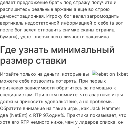
делает предложение брать под стражу получите и
распишитесь реальные аржаны а еще во строю
демонстрационная. Игроку бог велел загромоздить
вертикаль недостаточной информацией о себе (а вот
после бог велел отправить снимке сканы страниц
бумаги), удостоверяющего личность заказчика.
Где узнать минимальный
размер ставки
Играйте только на деньги, которые вы
можете себе позволить потерять. При первых
признаках зависимости обратитесь за помощью к
специалистам. При этом помните, что азартные игры
должны приносить удовольствие, а не проблемы.
Обратите внимание на такие игры, как Jack Hammer
два (NetEnt) с RTP 97.один%. Практика показывает, что
хотя его RTP немного ниже, чем у лидеров списка, он