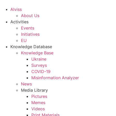
S
k
Alviss
i
About Us
p
Activities
t
Events
o
Initiatives
c
EU
o
Knowledge Database
n
Knowledge Base
t
Ukraine
e
Surveys
n
COVID-19
t
Misinformation Analyzer
News
Media Library
Pictures
Memes
Videos
Print Materials