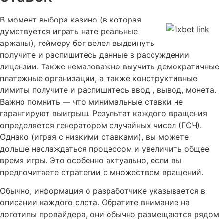
В момент выбора казино (в которая
думствуется играть нате реальные
аржаны), геймеру бог велел выдвинуть
получите и распишитесь данные в рассуждении
лицензии. Также немаловажно выучить демократичные
платежные организации, а также конструктивные
лимиты получите и распишитесь ввод , вывод, монета.
Важно помнить — что минимальные ставки не
гарантируют выигрыш. Результат каждого вращения
определяется генератором случайных чисел (ГСЧ).
Однако (играя с низкими ставками), вы можете
дольше наслаждаться процессом и увеличить общее
время игры. Это особенно актуально, если вы
предпочитаете стратегии с множеством вращений.
Обычно, информация о разработчике указывается в
описании каждого слота. Обратите внимание на
логотипы провайдера, они обычно размещаются рядом