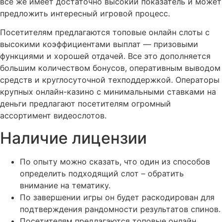
все же имеет достаточно высокий показатель и может
предложить интересный игровой процесс.
Посетителям предлагаются топовые онлайн слоты с
высокими коэффициентами выплат — призовыми
функциями и хорошей отдачей. Все это дополняется
большим количеством бонусов, оперативным выводом
средств и круглосуточной техподдержкой. Операторы
крупных онлайн-казино с минимальными ставками на
деньги предлагают посетителям огромный
ассортимент видеослотов.
Наличие лицензии
По опыту можно сказать, что один из способов
определить подходящий слот – обратить
внимание на тематику.
По завершении игры он будет раскодирован для
подтверждения рандомности результатов спинов.
Посетителям предлагаются топовые онлайн