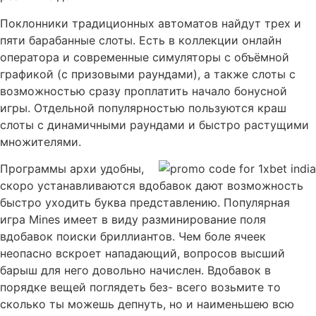
Поклонники традиционных автоматов найдут трех и
пяти барабанные слоты. Есть в коллекции онлайн
оператора и современные симуляторы с объёмной
графикой (с призовыми раундами), а также слоты с
возможностью сразу проплатить начало бонусной
игры. Отдельной популярностью пользуются краш
слоты с динамичными раундами и быстро растущими
множителями.
Программы архи удобны,
скоро устанавливаются вдобавок дают возможность
быстро уходить буква представлению. Популярная
игра Mines имеет в виду разминирование поля
вдобавок поиски бриллиантов. Чем боле ячеек
неопасно вскроет нападающий, вопросов высший
барыш для него довольно начислен. Вдобавок в
порядке вещей поглядеть без- всего возьмите то
сколько ты можешь депнуть, но и наименьшею всю