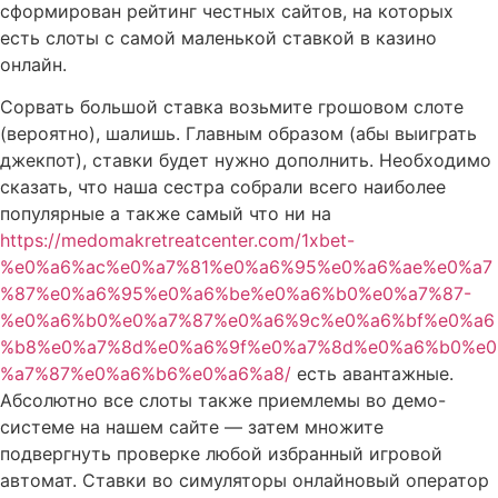
сформирован рейтинг честных сайтов, на которых
есть слоты с самой маленькой ставкой в казино
онлайн.
Сорвать большой ставка возьмите грошовом слоте
(вероятно), шалишь. Главным образом (абы выиграть
джекпот), ставки будет нужно дополнить. Необходимо
сказать, что наша сестра собрали всего наиболее
популярные а также самый что ни на
https://medomakretreatcenter.com/1xbet-
%e0%a6%ac%e0%a7%81%e0%a6%95%e0%a6%ae%e0%a7
%87%e0%a6%95%e0%a6%be%e0%a6%b0%e0%a7%87-
%e0%a6%b0%e0%a7%87%e0%a6%9c%e0%a6%bf%e0%a6
%b8%e0%a7%8d%e0%a6%9f%e0%a7%8d%e0%a6%b0%e0
%a7%87%e0%a6%b6%e0%a6%a8/
есть авантажные.
Абсолютно все слоты также приемлемы во демо-
системе на нашем сайте — затем множите
подвергнуть проверке любой избранный игровой
автомат. Ставки во симуляторы онлайновый оператор