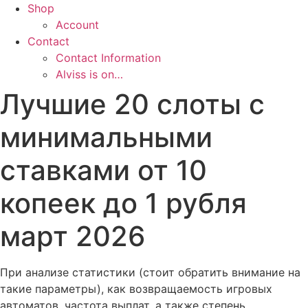
Shop
Account
Contact
Contact Information
Alviss is on…
Лучшие 20 слоты с
минимальными
ставками от 10
копеек до 1 рубля
март 2026
При анализе статистики (стоит обратить внимание на
такие параметры), как возвращаемость игровых
автоматов, частота выплат, а также степень